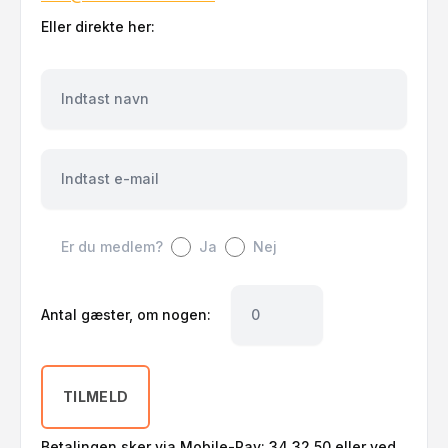
Eller direkte her:
Navn
E-mail
Er du medlem?
Ja
Nej
Antal gæster, om nogen:
TILMELD
Betalingen sker via Mobile-Pay: 34 32 50 eller ved