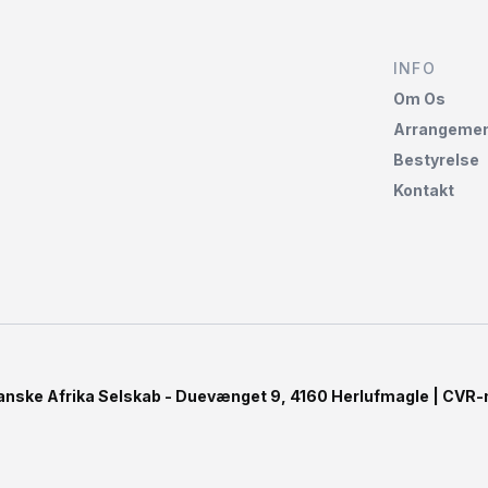
INFO
Om Os
Arrangemen
Bestyrelse
Kontakt
anske Afrika Selskab - Duevænget 9, 4160 Herlufmagle | CVR