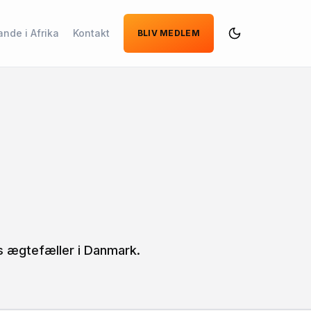
ande i Afrika
Kontakt
BLIV MEDLEM
Dark
Mode
 ægtefæller i Danmark.