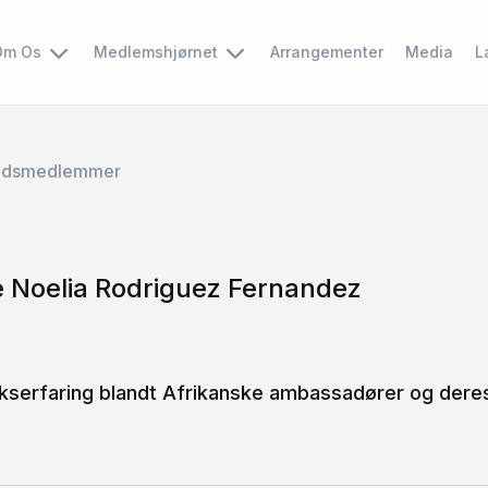
Om Os
Medlemshjørnet
Arrangementer
Media
L
edsmedlemmer
 Noelia Rodriguez Fernandez
serfaring blandt Afrikanske ambassadører og deres