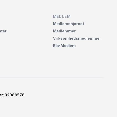
MEDLEM
Medlemshjørnet‌
ter
Medlemmer
Virksomhedsmedlemmer
Bliv Medlem
-nr: 32989578