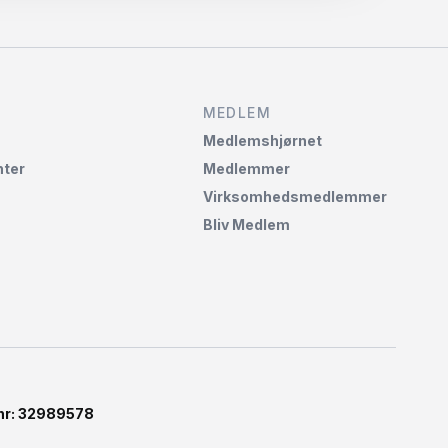
MEDLEM
Medlemshjørnet‌
ter
Medlemmer
Virksomhedsmedlemmer
Bliv Medlem
-nr: 32989578