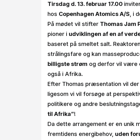
Tirsdag d. 13. februar 17.00
invit
hos
Copenhagen Atomics A/S
, i 
På mødet vil stifter
Thomas Jam 
pioner i
udviklingen af en af ver
baseret på smeltet salt. Reaktoren
strålingsfare og kan masseproduc
billigste strøm
og derfor vil være 
også i Afrika.
Efter Thomas præsentation vil der 
ligesom vi vil forsøge at perspekti
politikere og andre beslutningstag
til Afrika”
!
Da dette arrangement er en unik mul
fremtidens energibehov,
uden for