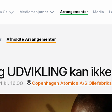
Arrangementer
m Os
Medlemshjørnet
Media
L
r
Afholdte Arrangementer
 UDVIKLING kan ikke s
 kl. 16.00
Copenhagen Atomics A/S Oliefabriks