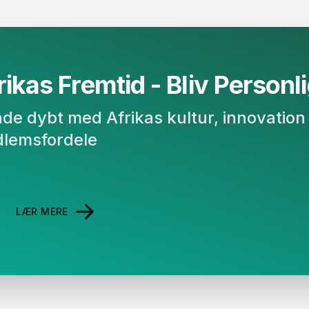
ikas Fremtid - Bliv Personligt
binde dybt med Afrikas kultur, innovati
lemsfordele
LÆR MERE