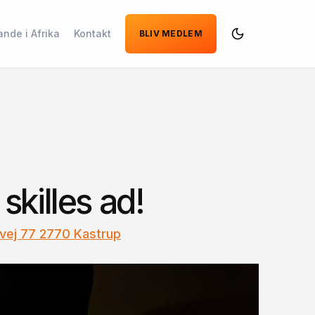
ande i Afrika
Kontakt
BLIV MEDLEM
Dark
Mode
killes ad!
vej 77 2770 Kastrup