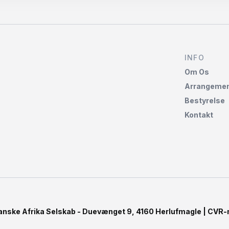
INFO
Om Os
Arrangemen
Bestyrelse
Kontakt
anske Afrika Selskab - Duevænget 9, 4160 Herlufmagle | CVR