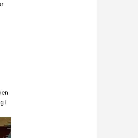
er
 den
g i