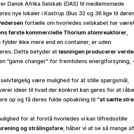
erer Dansk Afrika Selskab (DAS) til medlemsmøde
deres nye lokaler i Kastrup (Bus 32 og 36 lige til døren
Pedersen
fortælle om hvorledes selskabet har være
dens første kommercielle Thorium atomreaktorer
,
 fylder ikke mere end en container, er uden
eres. Dette betyder at
løsningen producerer verde
en ”game changer” for fremtidens energiforsyning, 
selvfølgelig være mulighed for at stille spørgsmål,
verer ideer til hvad der konkret kan gøres for at råb
ere op og få deres fulde opbakning til
”at sætte str
ighed for at forstå hvorledes vi kan tilfredsstille
urening og strålingsfare
, håber vi at se så mange af