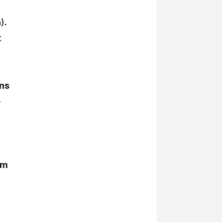
).
t
ns
-
e
øm