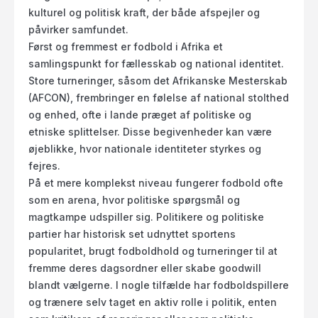
kulturel og politisk kraft, der både afspejler og
påvirker samfundet.
Først og fremmest er fodbold i Afrika et
samlingspunkt for fællesskab og national identitet.
Store turneringer, såsom det Afrikanske Mesterskab
(AFCON), frembringer en følelse af national stolthed
og enhed, ofte i lande præget af politiske og
etniske splittelser. Disse begivenheder kan være
øjeblikke, hvor nationale identiteter styrkes og
fejres.
På et mere komplekst niveau fungerer fodbold ofte
som en arena, hvor politiske spørgsmål og
magtkampe udspiller sig. Politikere og politiske
partier har historisk set udnyttet sportens
popularitet, brugt fodboldhold og turneringer til at
fremme deres dagsordner eller skabe goodwill
blandt vælgerne. I nogle tilfælde har fodboldspillere
og trænere selv taget en aktiv rolle i politik, enten