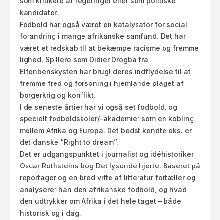
som kritikere af regeringer eller som politiske
kandidater.
Fodbold har også været en katalysator for social
forandring i mange afrikanske samfund. Det har
været et redskab til at bekæmpe racisme og fremme
lighed. Spillere som Didier Drogba fra
Elfenbenskysten har brugt deres indflydelse til at
fremme fred og forsoning i hjemlande plaget af
borgerkrig og konflikt.
I de seneste årtier har vi også set fodbold, og
specielt fodboldskoler/-akademier som en kobling
mellem Afrika og Europa. Det bedst kendte eks. er
det danske “Right to dream”.
Det er udgangspunktet i journalist og idéhistoriker
Oscar Rothsteins bog Det lysende hjerte. Baseret på
reportager og en bred vifte af litteratur fortæller og
analyserer han den afrikanske fodbold, og hvad
den udtrykker om Afrika i det hele taget – både
historisk og i dag.