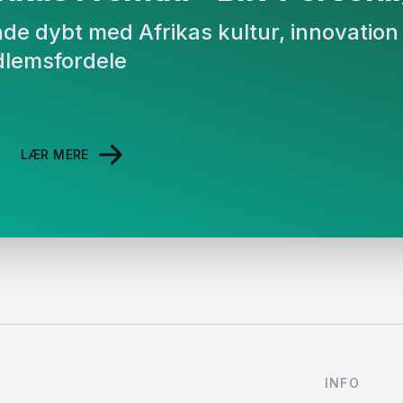
binde dybt med Afrikas kultur, innovati
lemsfordele
LÆR MERE
INFO