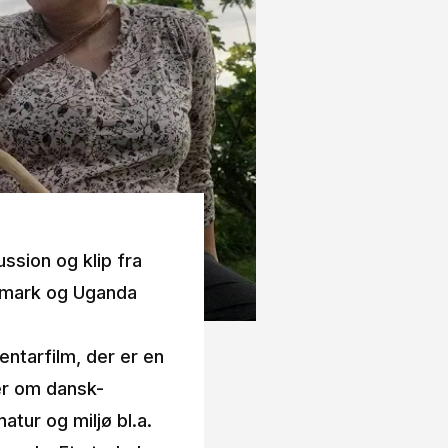
ussion og klip fra
nmark og Uganda
ntarfilm, der er en
er om dansk-
tur og miljø bl.a.