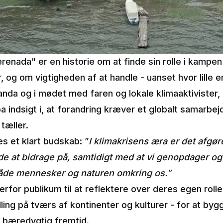
nada" er en historie om at finde sin rolle i kampe
, og om vigtigheden af at handle - uanset hvor lille 
ganda og i mødet med faren og lokale klimaaktivister, 
a indsigt i, at forandring kræver et globalt samarbe
 tæller.
s et klart budskab: ”
I klimakrisens æra er det afgøre
e at bidrage på, samtidigt med at vi genopdager og
både mennesker og naturen omkring os.”
derfor publikum til at reflektere over deres egen rolle
dling på tværs af kontinenter og kulturer - for at byg
n bæredygtig fremtid.