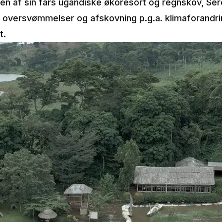
n af sin fars ugandiske økoresort og regnskov, Sere
 af oversvømmelser og afskovning p.g.a. klimaforand
t.