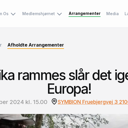
Arrangementer
m Os
Medlemshjørnet
Media
L
r
Afholdte Arrangementer
ika rammes slår det i
Europa!
ber 2024 kl. 15.00
SYMBION Fruebjergvej 3 21