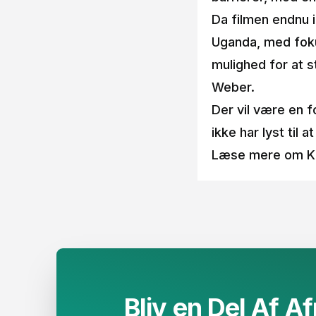
Da filmen endnu i
Uganda, med foku
mulighed for at s
Weber.
Der vil være en f
ikke har lyst til at
Læse mere om Ka
Bliv en Del Af Afr