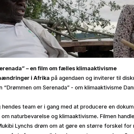
enada” – en film om fælles klimaaktivisme
ændringer i Afrika
på agendaen og inviterer til disk
n “Drømmen om Serenada” - om klimaaktivisme Da
 hendes team er i gang med at producere en dokume
ie om naturbevarelse og klimaaktivisme. Filmen handl
kibi Lynchs drøm om at gøre en større forskel for na