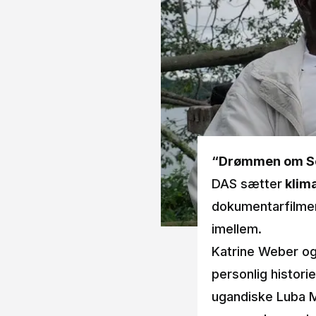
“Drømmen om Ser
DAS sætter
klima
dokumentarfilme
imellem.
Katrine Weber og
personlig histor
ugandiske Luba Mu