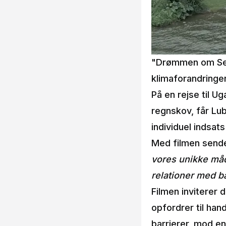
"Drømmen om Sere
klimaforandringer
På en rejse til U
regnskov, får Lub
individuel indsats
Med filmen sende
vores unikke måd
relationer med 
Filmen inviterer 
opfordrer til han
barrierer, mod e