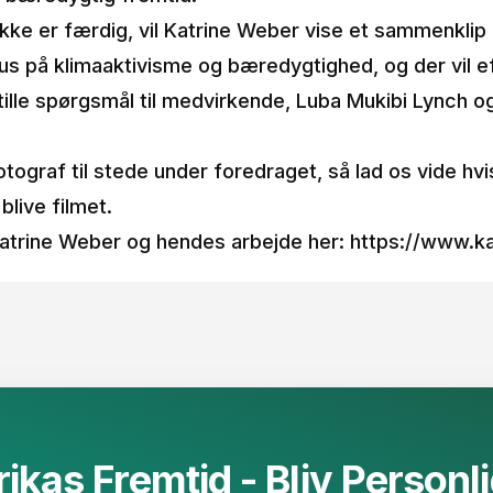
kke er færdig, vil Katrine Weber vise et sammenklip 
s på klimaaktivisme og bæredygtighed, og der vil 
tille spørgsmål til medvirkende, Luba Mukibi Lynch og
otograf til stede under foredraget, så lad os vide hv
 blive filmet.
trine Weber og hendes arbejde her:
https://www.k
ikas Fremtid - Bliv Personligt