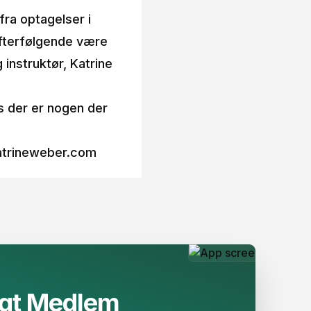
fra optagelser i
efterfølgende være
 instruktør, Katrine
is der er nogen der
atrineweber.com
 Medlem​​​​‌