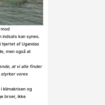
n mod
en indsats kan synes.
i hjertet af Ugandas
jde, men også at
nde, at vi alle finder
 styrker vores
 i klimakrisen og
ge broer, ikke