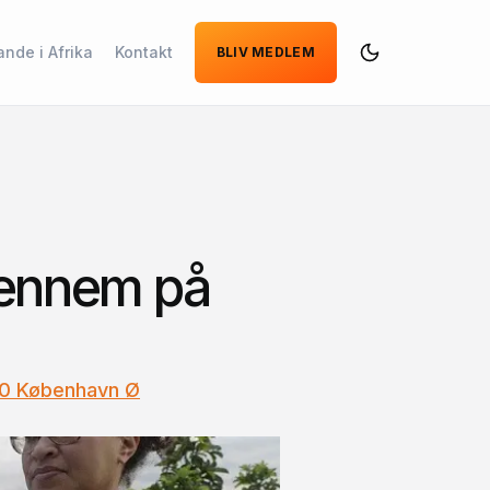
ande i Afrika
Kontakt
BLIV MEDLEM
Dark
Mode
gennem på
00 København Ø