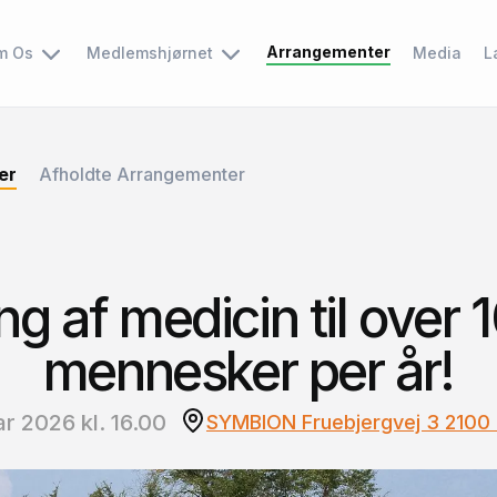
Arrangementer
m Os
Medlemshjørnet
Media
L
er
Afholdte Arrangementer
ng af medicin til over 1
mennesker per år!
ar 2026 kl. 16.00
SYMBION Fruebjergvej 3 2100