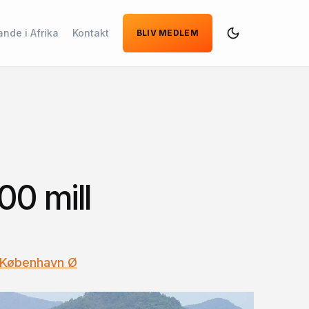
ande i Afrika
Kontakt
BLIV MEDLEM
Dark
Mode
00 mill
 København Ø