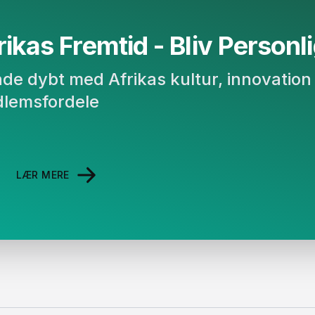
ikas Fremtid - Bliv Personligt
binde dybt med Afrikas kultur, innovati
lemsfordele
LÆR MERE