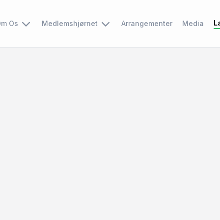
L
m Os
Medlemshjørnet
Arrangementer
Media