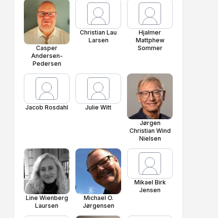
Christian Lau
Hjalmer
Larsen
Mattphew
Casper
Sommer
Andersen-
Pedersen
Jacob Rosdahl
Julie Witt
Jørgen
Christian Wind
Nielsen
Mikael Birk
Jensen
Line Wienberg
Michael O.
Laursen
Jørgensen