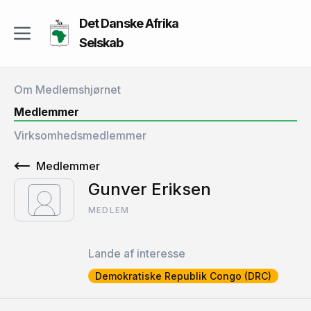
Det Danske Afrika
Selskab
Om Medlemshjørnet
Medlemmer
Virksomhedsmedlemmer
Medlemmer
Gunver Eriksen
MEDLEM
Lande af interesse
Demokratiske Republik Congo (DRC)