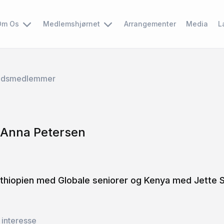
Om Os
Medlemshjørnet
Arrangementer
Media
L
edsmedlemmer
 Anna Petersen
 Ethiopien med Globale seniorer og Kenya med Jette 
 interesse