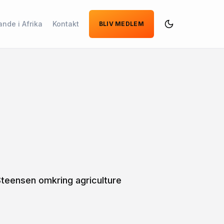
ande i Afrika
Kontakt
BLIV MEDLEM
Dark
Mode
Steensen omkring agriculture