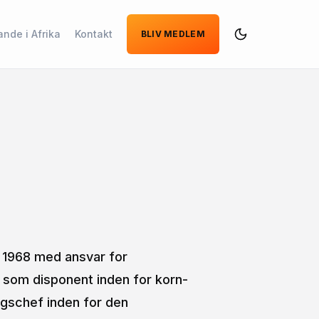
ande i Afrika
Kontakt
BLIV MEDLEM
Dark
Mode
 1968 med ansvar for
 som disponent inden for korn-
ngschef inden for den