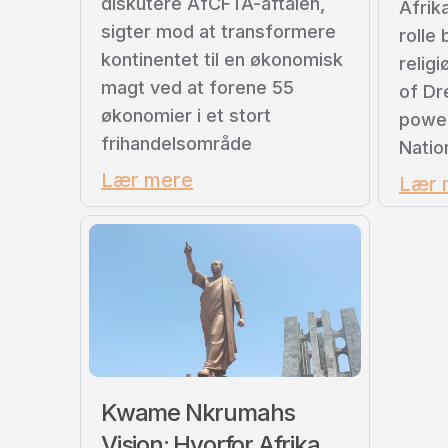
diskutere AfCFTA-aftalen,
Afrik
sigter mod at transformere
rolle 
kontinentet til en økonomisk
relig
magt ved at forene 55
of Dr
økonomier i et stort
power
frihandelsområde
Natio
Lær mere
Lær 
Kwame Nkrumahs
Vision: Hvorfor Afrika