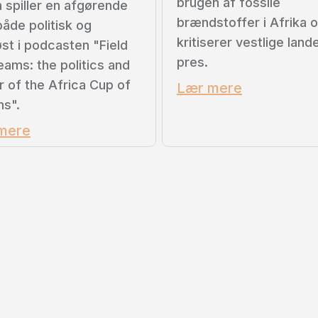
brugen af fossile
a spiller en afgørende
brændstoffer i Afrika 
både politisk og
kritiserer vestlige land
iøst i podcasten "Field
pres.
eams: the politics and
 of the Africa Cup of
Lær mere
ns".
mere