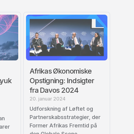
Afrikas Økonomiske
Ayuk
Opstigning: Indsigter
fra Davos 2024
20. januar 2024
Udforskning af Løftet og
Partnerskabsstrategier, der
an
Former Afrikas Fremtid på
arer
den Globale Scene