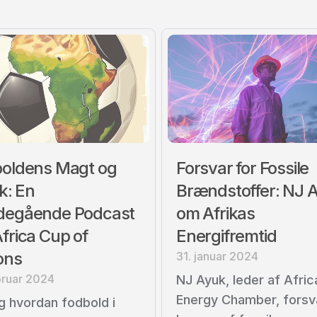
oldens Magt og
Forsvar for Fossile
ik: En
Brændstoffer: NJ 
degående Podcast
om Afrikas
frica Cup of
Energifremtid
ons
31. januar 2024
bruar 2024
NJ Ayuk, leder af Afric
Energy Chamber, forsv
 hvordan fodbold i