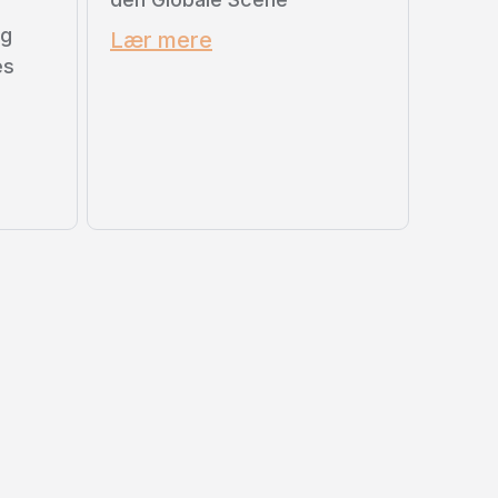
og
Lær mere
es