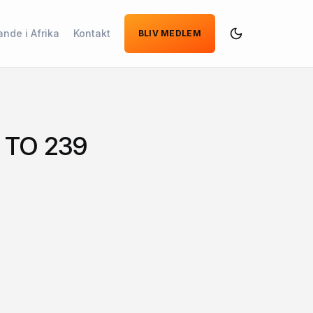
ande i Afrika
Kontakt
BLIV MEDLEM
Dark
Mode
 TO 239