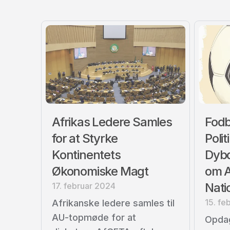
Afrikas Ledere Samles
Fodb
for at Styrke
Polit
Kontinentets
Dyb
Økonomiske Magt
om A
Nati
17. februar 2024
15. fe
Afrikanske ledere samles til
AU-topmøde for at
Opdag